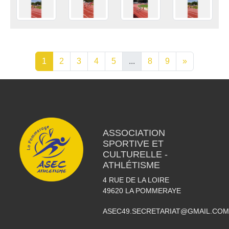
1
2
3
4
5
...
8
9
»
ASSOCIATION
SPORTIVE ET
CULTURELLE -
ATHLÉTISME
4 RUE DE LA LOIRE
49620
LA POMMERAYE
ASEC49.SECRETARIAT@GMAIL.COM