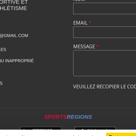
ORTIVE ET
THLÉTISME
EMAIL
*
T@GMAIL.COM
MESSAGE
*
LES
U INAPPROPRIÉ
S
VEUILLEZ RECOPIER LE CO
SPORTS
REGIONS