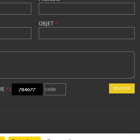
OBJET
*
DE
*
:
ENVOYER