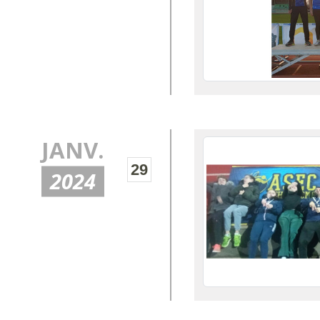
JANV.
29
2024