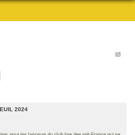
EUIL 2024
r, pour les lanceurs du club lors des prè-France qui se