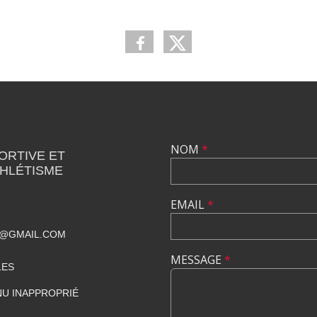
NOM
*
ORTIVE ET
THLÉTISME
EMAIL
*
T@GMAIL.COM
MESSAGE
*
LES
U INAPPROPRIÉ