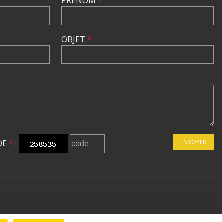
PRÉNOM
*
OBJET
*
DE
*
:
ENVOYER