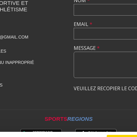
NOM
*
ORTIVE ET
THLÉTISME
EMAIL
*
T@GMAIL.COM
MESSAGE
*
LES
U INAPPROPRIÉ
S
VEUILLEZ RECOPIER LE CO
SPORTS
REGIONS