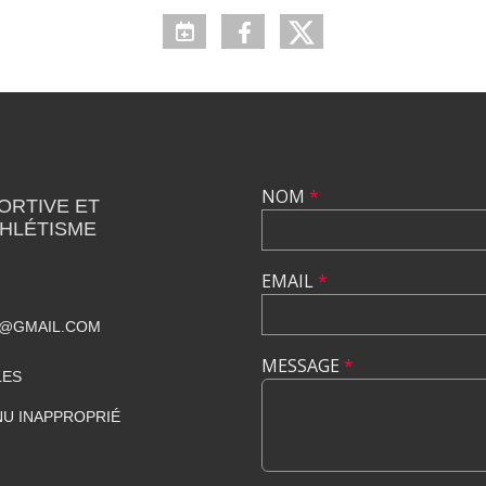
NOM
*
ORTIVE ET
THLÉTISME
EMAIL
*
T@GMAIL.COM
MESSAGE
*
LES
U INAPPROPRIÉ