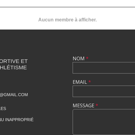
Aucun membre à afficher.
NOM
*
ORTIVE ET
THLÉTISME
EMAIL
*
T@GMAIL.COM
MESSAGE
*
LES
U INAPPROPRIÉ